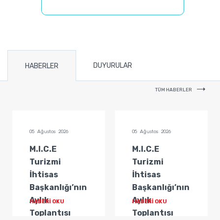
DUYURULAR
HABERLER
TÜM HABERLER
05 Ağustos 2026
05 Ağustos 2026
M.I.C.E
M.I.C.E
Turizmi
Turizmi
İhtisas
İhtisas
Başkanlığı’nın
Başkanlığı’nın
Aylık
Aylık
HABERİ OKU
HABERİ OKU
Toplantısı
Toplantısı